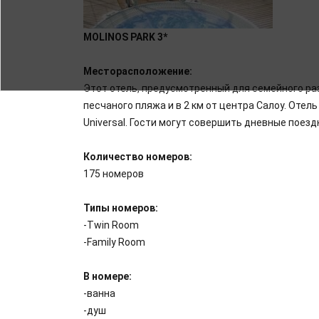
MOLINOS
PARK
3*
Месторасположение:
Этот отель, предусмотренный для семейного ра
песчаного пляжа и в 2 км от центра Салоу. Отел
Universal. Гости могут совершить дневные пое
Количество номеров:
175 номеров
Типы номеров:
-Twin Room
-Family Room
В
номере
:
-ванна
-душ