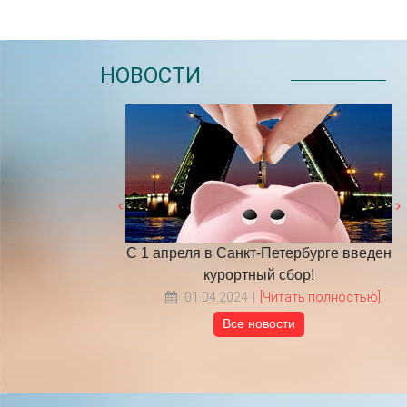
НОВОСТИ
Петербурге введен
​НА ЧТО ОБРАТИТЬ ВНИМАНИЕ
Г
й сбор!
ВЫБИРАЯ ТУР В ПИТЕР?
Читать полностью]
18.05.2022
[Читать полностью]
Все новости