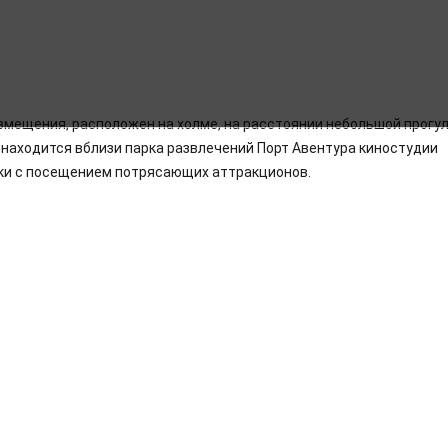
змещения, расположен на холме, на расстоянии небольшой прогул
ь находится вблизи парка развлечений Порт Авентура киностудии
здки с посещением потрясающих аттракционов.