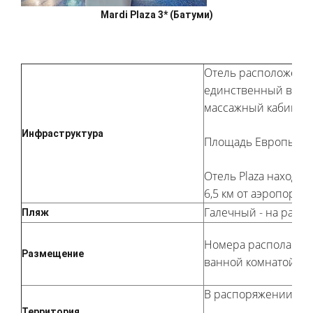
Mardi Plaza 3* (Батуми)
Отель расположен на
единственный в рег
массажный кабинет 
Инфраструктура
Площадь Европы и ст
Отель Plaza находит
6,5 км от аэропорта 
Галечный - на расст
Пляж
Номера располагают
Размещение
ванной комнатой с 
В распоряжении гост
Территория