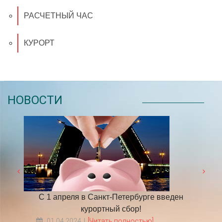
РАСЧЕТНЫЙ ЧАС
КУРОРТ
НОВОСТИ
я в Санкт-Петербурге введен
​НА ЧТО ОБРАТИТЬ ВН
курортный сбор!
ТУР В ПИ
24
[Читать полностью]
18.05.2022
[Читать по