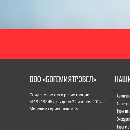
ООО «БОГЕМИЯТРЭВЕЛ»
НАШИ
Авиатур
Свидетельство о регистрации
№192198454, выдано 22 января 2014 г.
Автобус
Минским горисполкомом.
Туры на 
Экскурс
Туры с о