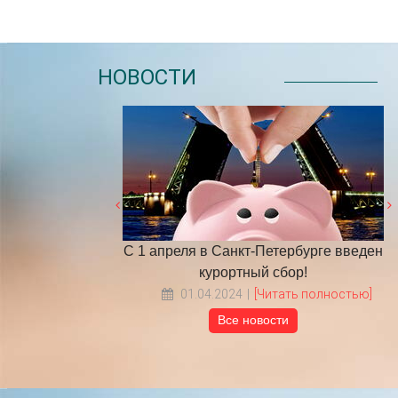
НОВОСТИ
т-Петербурге введен
​НА ЧТО ОБРАТИТЬ ВНИМАНИЕ
ный сбор!
ВЫБИРАЯ ТУР В ПИТЕР?
[Читать полностью]
18.05.2022
[Читать полностью]
Все новости