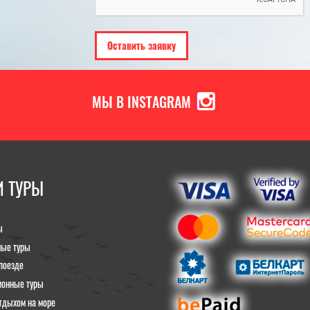
МЫ В INSTAGRAM
 ТУРЫ
ы
ные туры
поезде
ионные туры
тдыхом на море