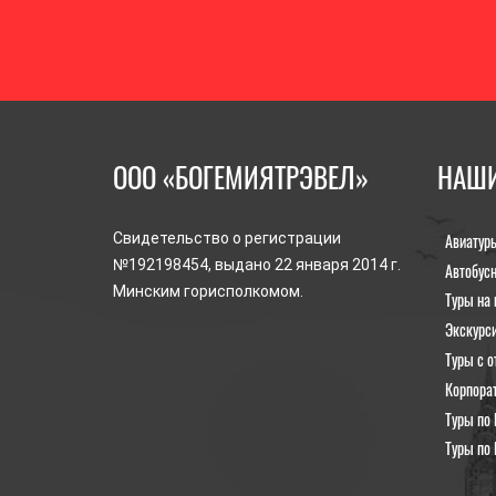
ООО «БОГЕМИЯТРЭВЕЛ»
НАШИ
Авиатур
Свидетельство о регистрации
№192198454, выдано 22 января 2014 г.
Автобус
Минским горисполкомом.
Туры на 
Экскурс
Туры с о
Корпора
Туры по 
Туры по 