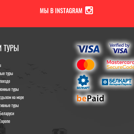
МЫ В INSTAGRAM
 ТУРЫ
ы
ные туры
поезде
ионные туры
тдыхом на море
тивные туры
Беларуси
Европе