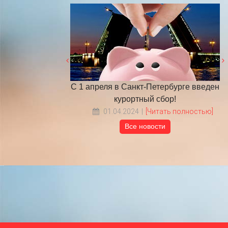
бочих дней в 2025
С 1 апреля в Санкт-Петербурге введен
у
курортный сбор!
Читать полностью]
01.04.2024
[Читать полностью]
Все новости