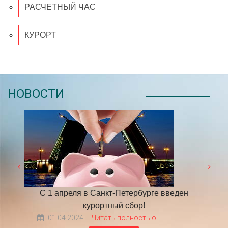
РАСЧЕТНЫЙ ЧАС
КУРОРТ
НОВОСТИ
ден
​НА ЧТО ОБРАТИТЬ ВНИМАНИЕ ВЫБИРАЯ
Граф
ТУР В ПИТЕР?
18.05.2022
[Читать полностью]