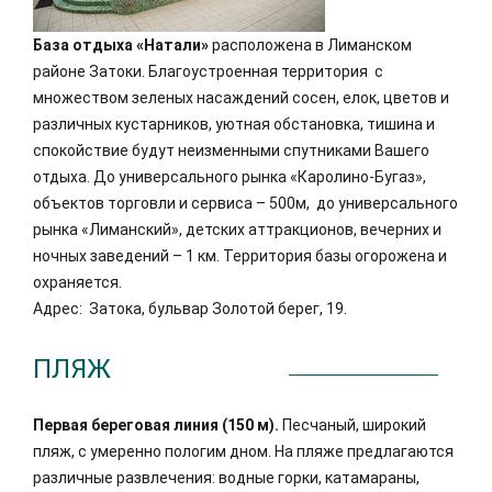
База отдыха «Натали»
расположена в Лиманском
районе Затоки. Благоустроенная территория с
множеством зеленых насаждений сосен, елок, цветов и
различных кустарников, уютная обстановка, тишина и
спокойствие будут неизменными спутниками Вашего
отдыха. До универсального рынка «Каролино-Бугаз»,
объектов торговли и сервиса – 500м, до универсального
рынка «Лиманский», детских аттракционов, вечерних и
ночных заведений – 1 км. Территория базы огорожена и
охраняется.
Адрес: Затока, бульвар Золотой берег, 19.
ПЛЯЖ
Первая береговая линия (150 м).
Песчаный, широкий
пляж, с умеренно пологим дном. На пляже предлагаются
различные развлечения: водные горки, катамараны,