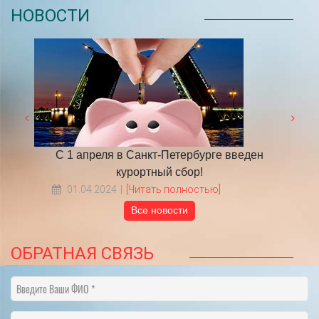
НОВОСТИ
 году
С 1 апреля в Санкт-Петербурге введен
​НА
курортный сбор!
01.04.2024
[Читать полностью]
Все новости
ОБРАТНАЯ СВЯЗЬ
Введите Ваши ФИО