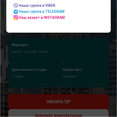
RESIDENTIAL" 4*
Наша группа в VIBER
(ОТДЫХ НА МОРЕ)
Наша группа в TELEGRAM
Наш акаунт в INSTAGRAM
Маршрут:
Минск - Батуми - Минск
Длительность тура:
Транспорт:
12 дней
Самолет
ЗАКАЗАТЬ ТУР
ПОЛУЧИТЬ КОНСУЛЬТАЦИЮ