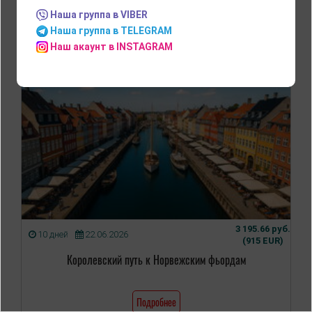
Наша группа в VIBER
Копенгаген
Наша группа в TELEGRAM
Наш акаунт в INSTAGRAM
3 195.66 руб.
10 дней
22.06.2026
(915 EUR)
Королевский путь к Норвежским фьордам
Подробнее