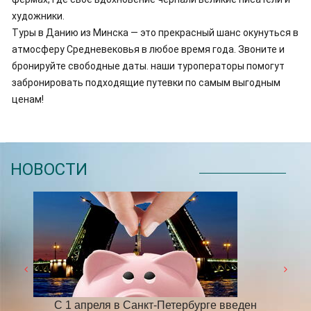
художники.
Туры в Данию из Минска — это прекрасный шанс окунуться в
атмосферу Средневековья в любое время года. Звоните и
бронируйте свободные даты. наши туроператоры помогут
забронировать подходящие путевки по самым выгодным
ценам!
НОВОСТИ
 году
С 1 апреля в Санкт-Петербурге введен
​НА