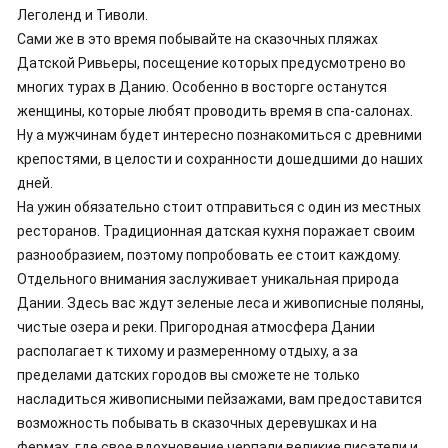
Леголенд и Тиволи.
Сами же в это время побывайте на сказочных пляжах
Датской Ривьеры, посещение которых предусмотрено во
многих турах в Данию. Особенно в восторге останутся
женщины, которые любят проводить время в спа-салонах.
Ну а мужчинам будет интересно познакомиться с древними
крепостями, в целости и сохранности дошедшими до наших
дней.
На ужин обязательно стоит отправиться с один из местных
ресторанов. Традиционная датская кухня поражает своим
разнообразием, поэтому попробовать ее стоит каждому.
Отдельного внимания заслуживает уникальная природа
Дании. Здесь вас ждут зеленые леса и живописные поляны,
чистые озера и реки. Пригородная атмосфера Дании
располагает к тихому и размеренному отдыху, а за
пределами датских городов вы сможете не только
насладиться живописными пейзажами, вам предоставится
возможность побывать в сказочных деревушках и на
фермах, где свое вдохновение черпали великие писатели и